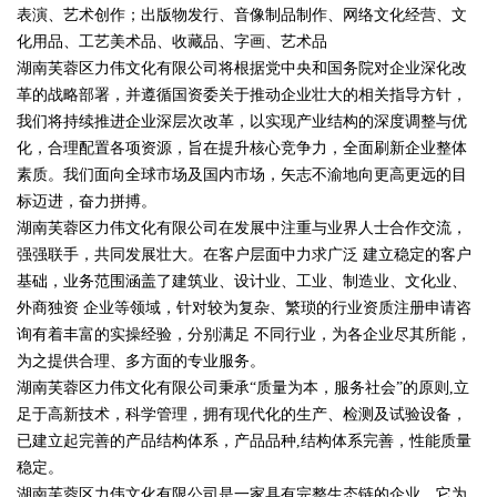
表演、艺术创作；出版物发行、音像制品制作、网络文化经营、文
化用品、工艺美术品、收藏品、字画、艺术品
湖南芙蓉区力伟文化有限公司将根据党中央和国务院对企业深化改
革的战略部署，并遵循国资委关于推动企业壮大的相关指导方针，
我们将持续推进企业深层次改革，以实现产业结构的深度调整与优
化，合理配置各项资源，旨在提升核心竞争力，全面刷新企业整体
素质。我们面向全球市场及国内市场，矢志不渝地向更高更远的目
标迈进，奋力拼搏。
湖南芙蓉区力伟文化有限公司在发展中注重与业界人士合作交流，
强强联手，共同发展壮大。在客户层面中力求广泛 建立稳定的客户
基础，业务范围涵盖了建筑业、设计业、工业、制造业、文化业、
外商独资 企业等领域，针对较为复杂、繁琐的行业资质注册申请咨
询有着丰富的实操经验，分别满足 不同行业，为各企业尽其所能，
为之提供合理、多方面的专业服务。
湖南芙蓉区力伟文化有限公司秉承“质量为本，服务社会”的原则,立
足于高新技术，科学管理，拥有现代化的生产、检测及试验设备，
已建立起完善的产品结构体系，产品品种,结构体系完善，性能质量
稳定。
湖南芙蓉区力伟文化有限公司是一家具有完整生态链的企业，它为